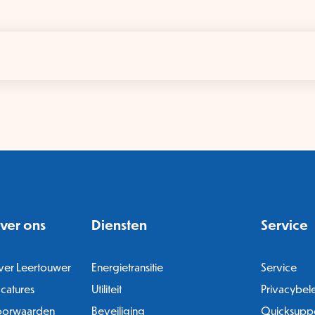
ver ons
Diensten
Service
er Leertouwer
Energietransitie
Service
catures
Utiliteit
Privacybel
oorwaarden
Beveiliging
Quicksupp