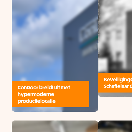
Case
D
Leertouw
elektrot
Beveiligingsi
KNX
ConDoo
Schaffelaar 
ConDoor breidt uit met
hypermoderne
Lees
productielocatie