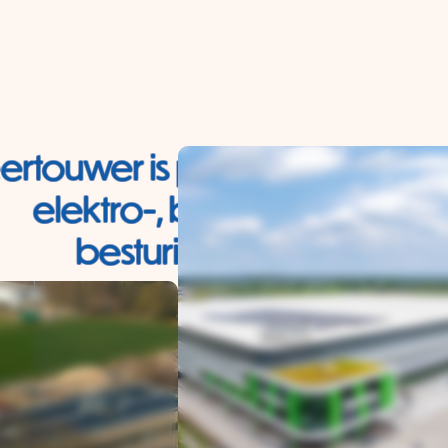
ertouwer is partner in compl
elektro-, beveiligings- en
besturingstechniek.
Leer ons kennen!
Bekijk onze vacatures