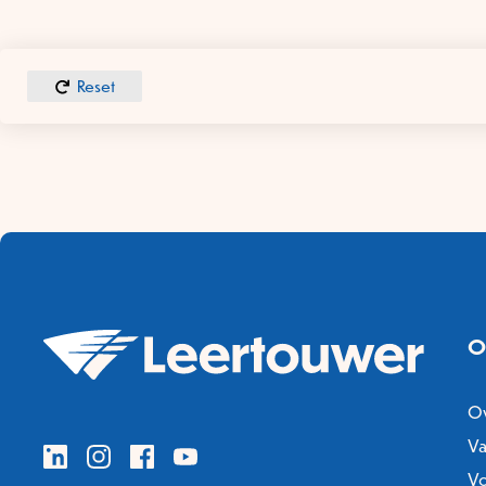
Reset
O
Ov
Va
V