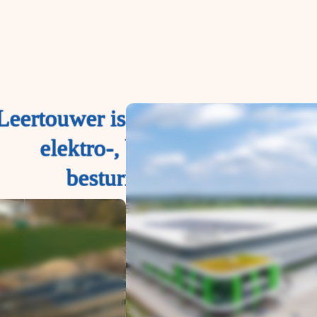
Leertouwer is partner in complex
elektro-, beveiligings- en
besturingstechniek.
Leer ons kennen!
Bekijk onze vacatures