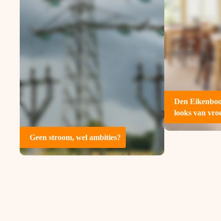
Case
En
Ondernem
onafhank
Den Eikenboo
Power quali
bewezen 
looks van vro
Lees 
Geen stroom, wel ambities?