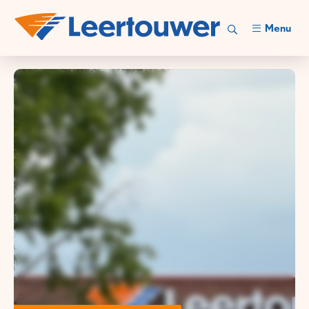
Menu
Leertouwer is partner in
complexe elektro-,
beveiligings- en
besturingstechniek.
Leer ons kennen!
Bekijk onze vacatures