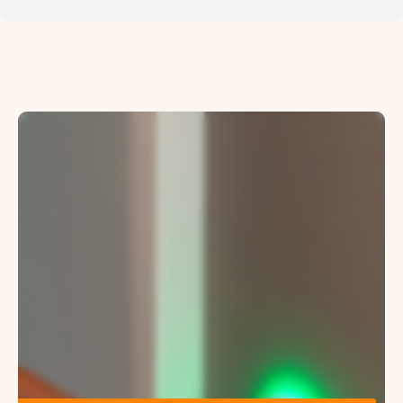
Zorgtechnologie verhoogt de
kwaliteit van leven van de cliënt
en waarborgt de veiligheid van
de zorgprofessional.