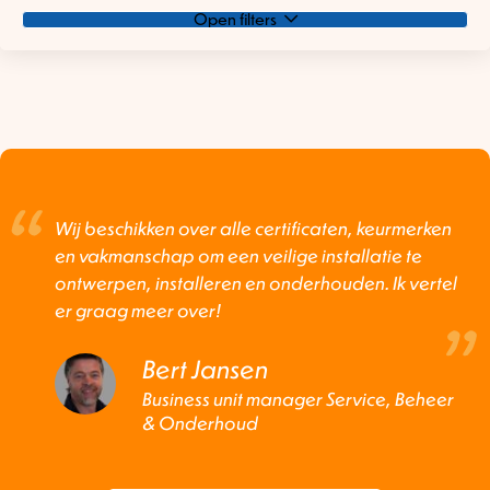
Open filters
Wij beschikken over alle certificaten, keurmerken
en vakmanschap om een veilige installatie te
ontwerpen, installeren en onderhouden. Ik vertel
er graag meer over!
Bert Jansen
Business unit manager Service, Beheer
& Onderhoud