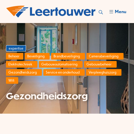
Menu
expertise
Beheer
Beveiliging
Brandbeveiliging
Camerabeveiliging
Elektrotechniek
Gebouwautomatisering
Gebouwbeheer
Gezondheidszorg
Service en onderhoud
Verpleeghuiszorg
Wifi
Gezondheidszorg