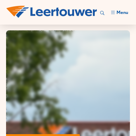
Menu
Leertouwer is partner in
complexe elektro-,
beveiligings- en
besturingstechniek.
Leer ons kennen!
Bekijk onze vacatures