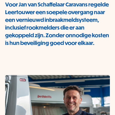
Voor Jan van Schaffelaar Caravans regelde
Leertouwer een soepele overgang naar
een vernieuwd inbraakmeldsysteem,
inclusief rookmelders die er aan
gekoppeld zijn. Zonder onnodige kosten
is hun beveiliging goed voor elkaar.