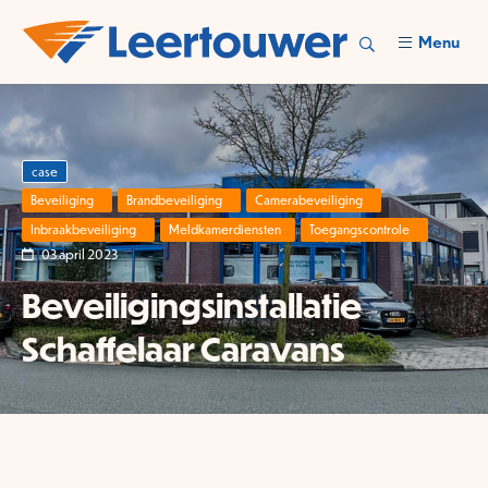
Menu
case
Beveiliging
Brandbeveiliging
Camerabeveiliging
Inbraakbeveiliging
Meldkamerdiensten
Toegangscontrole
03 april 2023
Beveiligingsinstallatie
Schaffelaar Caravans