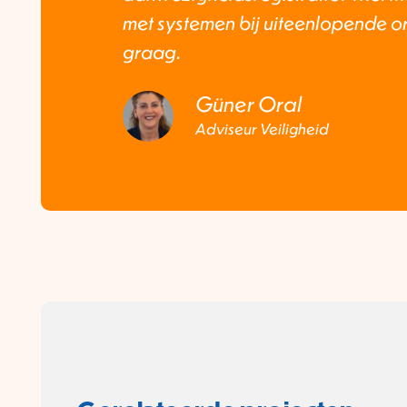
met systemen bij uiteenlopende or
graag.
Güner Oral
Adviseur Veiligheid