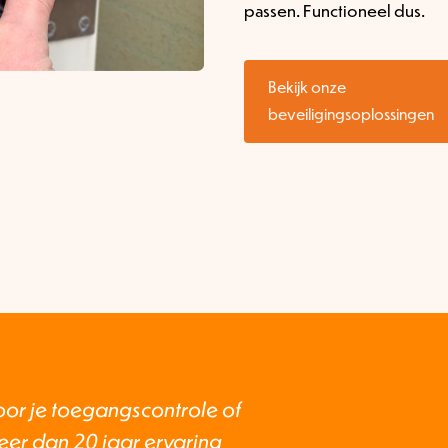
passen. Functioneel dus.
Bekijk onze
beveiligingsoplossingen
or je toegangscontrole of
er dan 20 jaar ervaring