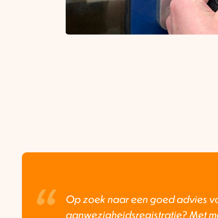
Op zoek naar een goed advies vo
aanwezigheidsregistratie? Met me