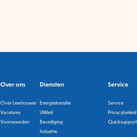
Over ons
Diensten
Service
Over Leertouwer
Energietransitie
Service
Vacatures
Utiliteit
Privacybeleid
Voorwaarden
Beveiliging
Quicksupport
Industrie