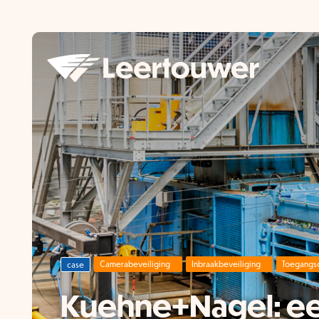
Camerabeveiliging
Inbraakbeveiliging
Toegangsc
case
Kuehne+Nagel: ee