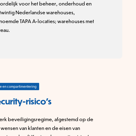
woordelijk voor het beheer, onderhoud en
a twintig Nederlandse warehouses,
noemde TAPA A-locaties; warehouses met
veau.
le en compartimentering
rity-risico’s
werk beveiligingsregime, afgestemd op de
 wensen van klanten en de eisen van