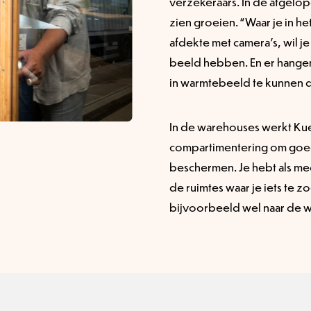
verzekeraars. In de afgelop
zien groeien. “Waar je in he
afdekte met camera’s, wil j
beeld hebben. En er hange
in warmtebeeld te kunnen d
In de warehouses werkt Ku
compartimentering om goede
beschermen. Je hebt als m
de ruimtes waar je iets te z
bijvoorbeeld wel naar de wc