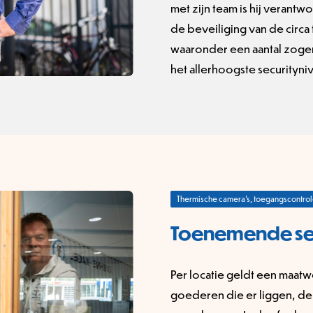
met zijn team is hij verant
de beveiliging van de circ
waaronder een aantal zoge
het allerhoogste securityni
Thermische camera's, toegangscontro
Toenemende secu
Per locatie geldt een maat
goederen die er liggen, de