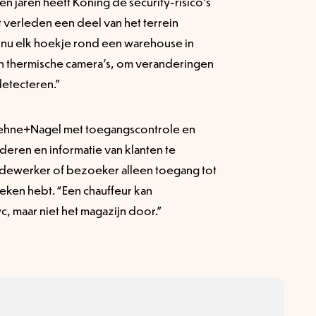
en jaren heeft Koning de security-risico’s
t verleden een deel van het terrein
e nu elk hoekje rond een warehouse in
n thermische camera’s, om veranderingen
etecteren.”
ehne+Nagel met toegangscontrole en
ren en informatie van klanten te
edewerker of bezoeker alleen toegang tot
oeken hebt. “Een chauffeur kan
, maar niet het magazijn door.”