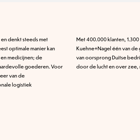
 en denkt steeds met
Met 400.000 klanten, 1.300
est optimale manier kan
Kuehne+Nagel één van de gr
 en medicijnen; de
van oorsprong Duitse bedrij
aardevolle goederen. Voor
door de lucht en over zee
heer van de
onale logistiek