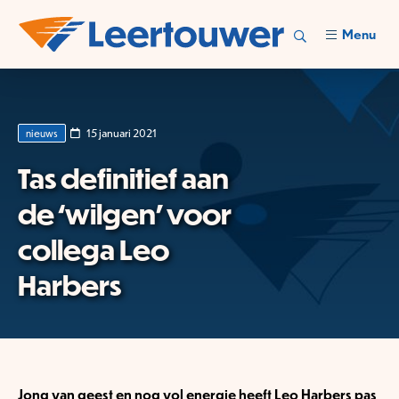
Menu
15 januari 2021
nieuws
Tas definitief aan
de ‘wilgen’ voor
collega Leo
Harbers
Jong van geest en nog vol energie heeft Leo Harbers pas