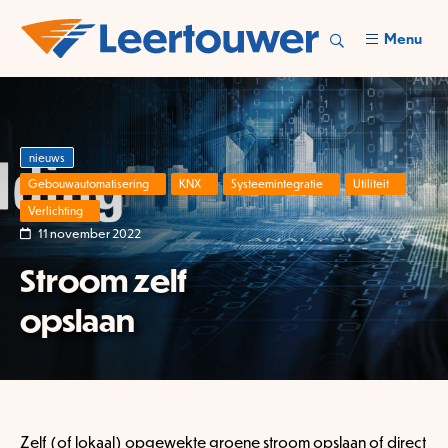
Menu
nieuws
Gebouwautomatisering
KNX
Systeemintegratie
Utiliteit
Verlichting
11 november 2022
Stroom zelf
opslaan
Zelf (of lokaal) opgewekte groene stroom opslaan of direct