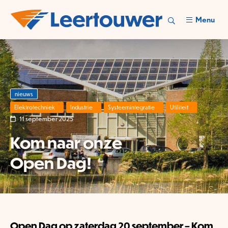
Menu
nieuws
Elektrotechniek
Industrie
Systeemintegratie
Utiliteit
11 september 2025
Kom naar onze
Open Dag!
Open Dag op zaterdag 20 september – Kom