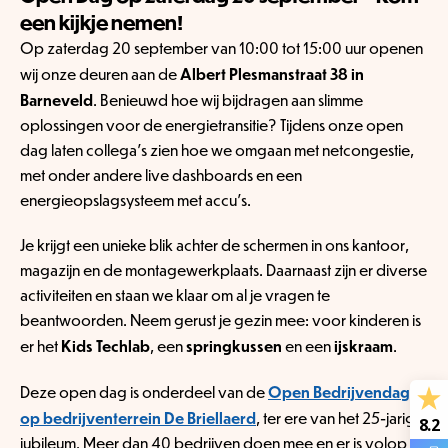
een kijkje nemen!
Op zaterdag 20 september van 10:00 tot 15:00 uur openen
Albert Plesmanstraat 38 in
wij onze deuren aan de
Barneveld
. Benieuwd hoe wij bijdragen aan slimme
oplossingen voor de energietransitie? Tijdens onze open
dag laten collega’s zien hoe we omgaan met netcongestie,
met onder andere live dashboards en een
energieopslagsysteem met accu’s.
Je krijgt een unieke blik achter de schermen in ons kantoor,
magazijn en de montagewerkplaats. Daarnaast zijn er diverse
activiteiten en staan we klaar om al je vragen te
beantwoorden. Neem gerust je gezin mee: voor kinderen is
Kids Techlab
springkussen
ijskraam
er het
, een
en een
.
Open Bedrijvendag
Deze open dag is onderdeel van de
op bedrijventerrein De Briellaerd
, ter ere van het 25-jarig
8.2
jubileum. Meer dan 40 bedrijven doen mee en er is volop