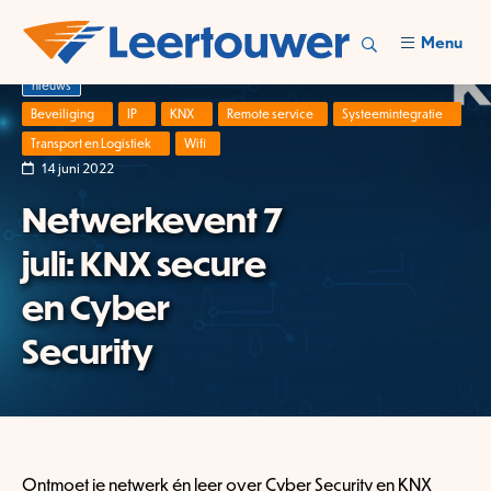
Menu
nieuws
Beveiliging
IP
KNX
Remote service
Systeemintegratie
Transport en Logistiek
Wifi
14 juni 2022
Netwerkevent 7
juli: KNX secure
en Cyber
Security
Ontmoet je netwerk én leer over Cyber Security en KNX