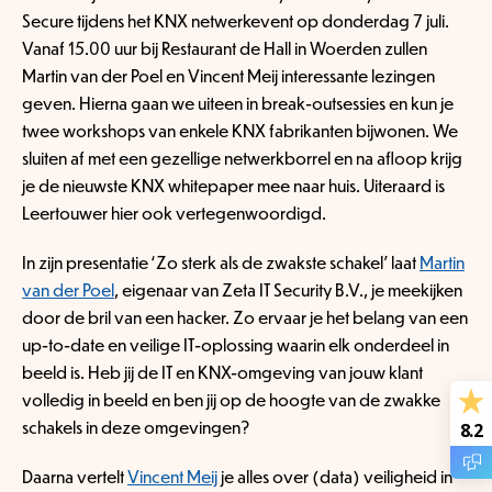
Secure tijdens het KNX netwerkevent op donderdag 7 juli.
Vanaf 15.00 uur bij Restaurant de Hall in Woerden zullen
Martin van der Poel en Vincent Meij interessante lezingen
geven. Hierna gaan we uiteen in break-outsessies en kun je
twee workshops van enkele KNX fabrikanten bijwonen. We
sluiten af met een gezellige netwerkborrel en na afloop krijg
je de nieuwste KNX whitepaper mee naar huis. Uiteraard is
Leertouwer hier ook vertegenwoordigd.
In zijn presentatie ‘Zo sterk als de zwakste schakel’ laat
Martin
van der Poel
, eigenaar van Zeta IT Security B.V., je meekijken
door de bril van een hacker. Zo ervaar je het belang van een
up-to-date en veilige IT-oplossing waarin elk onderdeel in
beeld is. Heb jij de IT en KNX-omgeving van jouw klant
volledig in beeld en ben jij op de hoogte van de zwakke
schakels in deze omgevingen?
8.2
Daarna vertelt
Vincent Meij
je alles over (data) veiligheid in