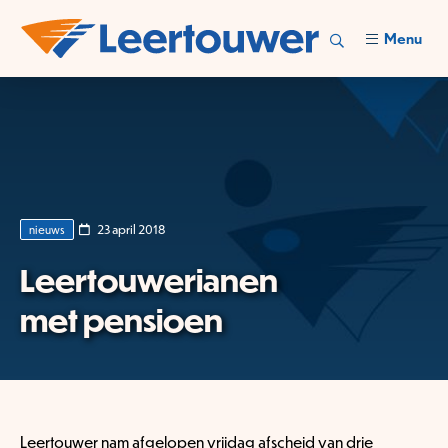
Menu
23 april 2018
nieuws
Leertouwerianen
met pensioen
Leertouwer nam afgelopen vrijdag afscheid van drie