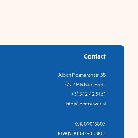
Contact
Albert Plesmanstraat 38
3772 MN Barneveld
+31 342 42 51 51
info@leertouwer.nl
KvK 09013807
BTW NL810839003B01