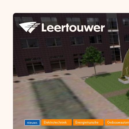
Elektrotechniek
Energietransitie
Gebouwautoma
nieuws