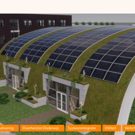
tisering
Overheid en Onderwijs
Systeemintegratie
Utiliteit
Verlic