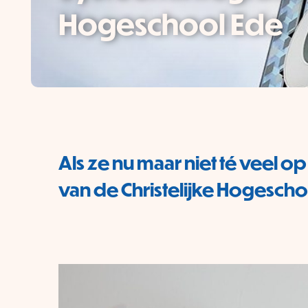
Hogeschool Ede
Als ze nu maar niet té veel
van de Christelijke Hogescho