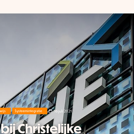
16 juli 2021
wijs
Systeemintegratie
ij Christelijke