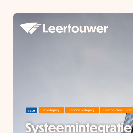
Beveiliging
Brandbeveiliging
Overheid en Onder
case
Systeemintegratie b