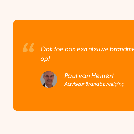
Ook toe aan een nieuwe brandme
op!
Paul van Hemert
Adviseur Brandbeveiliging