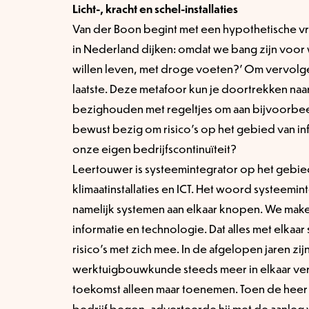
Licht-, kracht en schel-installaties
Van der Boon begint met een hypothetische v
in Nederland dijken: omdat we bang zijn voor
willen leven, met droge voeten?’ Om vervolge
laatste. Deze metafoor kun je doortrekken naar 
bezighouden met regeltjes om aan bijvoorbe
bewust bezig om risico’s op het gebied van i
onze eigen bedrijfscontinuïteit?
Leertouwer is systeemintegrator op het gebie
klimaatinstallaties en ICT. Het woord systeemi
namelijk systemen aan elkaar knopen. We mak
informatie en technologie. Dat alles met elkaar
risico’s met zich mee. In de afgelopen jaren zi
werktuigbouwkunde steeds meer in elkaar verw
toekomst alleen maar toenemen. Toen de heer 
bedrijf begon, adverteerde hij met de aanleg va