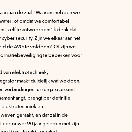
raag aan de zaal: ‘Waarom hebben we
 water, of omdat we comfortabel
ns zelf te antwoorden: ‘Ik denk dat
cyber security. Zijn we elkaar aan het
eld de AVG te voldoen? Of zijn we
nformatiebeveiliging te beperken voor
d van elektrotechniek,
ntegrator maakt duidelijk wat we doen,
en verbindingen tussen processen,
 samenhangt, brengt per definitie
jn elektrotechniek en
even geraakt, en dat zal in de
Leertouwer 90 jaar geleden met zijn
n ‘Licht-, kracht- en schel-