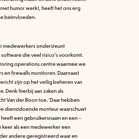
n met humor werkt, heeft het ons erg
te beïnvloeden.
der medewerkers ondersteunt
software die veel risico’s voorkomt.
itoring operations centre waarmee we
rs en firewalls monitoren. Daarnaast
gericht zijn op het veilig beheren van
ie. Denk hierbij aan zaken als
ht Van der Boon toe. ‘Daar hebben
 de dienstdoende monteur waarschuwt
sset heeft een gebruikersnaam en een –
 keer als een medewerker een
der andere geregistreerd waar en