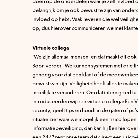
doen op de onderdelen waar je zelf invloed op
belangrijk om je ook bewust te zijn van onderde
invloed op hebt. Vaak leveren die wel veiligheid
op, dus hierover communiceren we met klanten
Virtuele collega
‘We zijn allemaal mensen, en dat maakt dit ook
Boon verder. ‘We kunnen systemen met drie fir
genoeg voor dat een klant of de medewerkers b
bewust van zijn. Veiligheid heeft alles te maken
moeilijk te veranderen. Om dat intern goed tus
introduceerden wij een virtuele collega: Ben Vei
security, geeft tips en houdt in de gaten of pc’
situatie ziet waar we mogelijk een risico lope
informatiebeveiliging, dan kan hij Ben hierover
een 24/7 response team dat direct een risico-