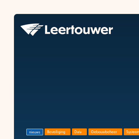
Beveiliging
Data
Gebouwbeheer
Systeem
nieuws