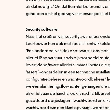
als dat nodig is.’ Omdat Ben niet belerend is e
geholpen om het gedrag van mensen positief 
Security software
Naast het creëren van security awareness on
Leertouwer hen ook met speciaal ontwikkelde 
‘Een onderdeel van deze software is ons mon
allerlei IP apparatuur zoals bijvoorbeeld route
levert de software allerlei slimme functies die 
‘assets’ -onderdelen in een technische installat
configuratiebeheer en wachtwoordbeheer.” lic
we een alarmeringsflow achter gehangen die
als er iets aan de hand is, ook ’s nachts. Elk a
gecodeerd opgeslagen – wachtwoord en elke
wachtwoord van een klant opvraagt, wordt on