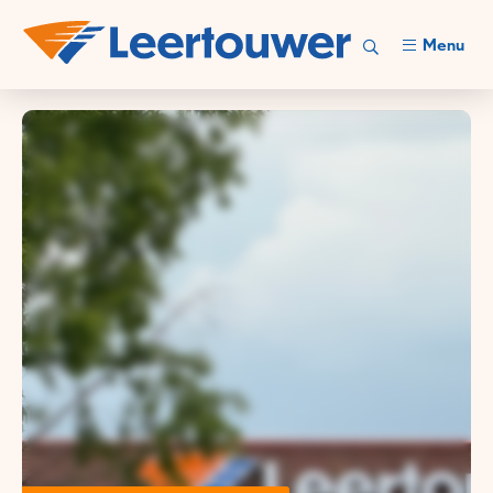
Menu
Leertouwer is partner in
complexe elektro-,
beveiligings- en
besturingstechniek.
Leer ons kennen!
Bekijk onze vacatures